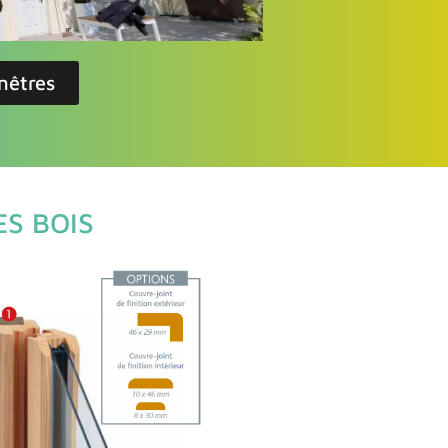
enêtres
S BOIS