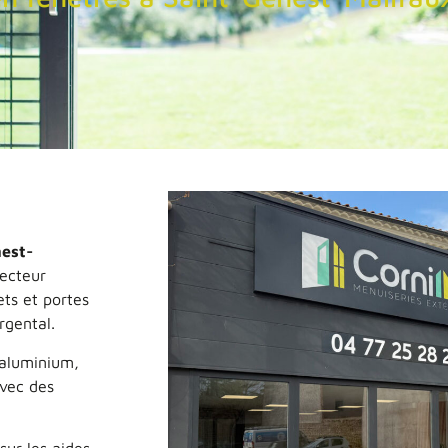
est-
secteur
ets et portes
rgental.
 aluminium,
avec des