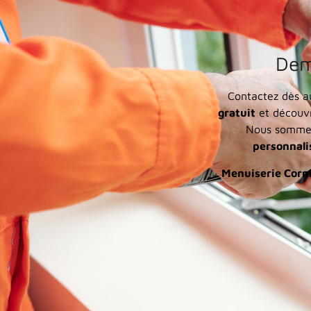
Dem
Contactez dès a
gratuit
et découvr
Nous sommes
personnali
Menuiserie Corni