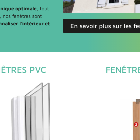
onique optimale
, tout
, nos fenêtres sont
naliser l’intérieur et
En savoir plus sur les f
NÊTRES PVC
FENÊTRE