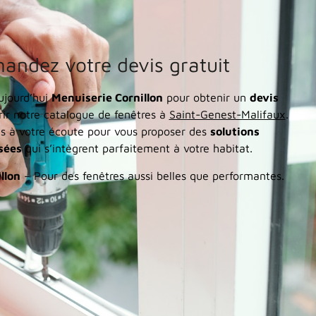
andez votre devis gratuit
ujourd’hui
Menuiserie Cornillon
pour obtenir un
devis
ir notre catalogue de fenêtres à
Saint-Genest-Malifaux
.
 à votre écoute pour vous proposer des
solutions
sées
qui s’intègrent parfaitement à votre habitat.
llon
– Pour des fenêtres aussi belles que performantes.