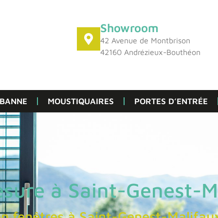
Showroom
42 Avenue de Montbrison
42160 Andrézieux-Bouthéon
 BANNE
MOUSTIQUAIRES
PORTES D’ENTRÉE
esure à Saint-Genest-M
en fenêtres à Saint-Genest-Malifau