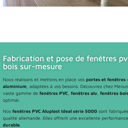
Fabrication et pose de fenêtres pv
bois sur-mesure
Nous réalisons et mettons en place vos
portes et fenêtres
aluminium
, adaptées à vos besoins. Découvrez chez Menuis
vaste gamme de
fenêtres PVC
,
fenêtres alu
,
fenêtres boi
optimal.
Nos
fenêtres PVC Aluplast Ideal série 5000
sont fabriquée
qualité allemande. Elles offrent une excellente performanc
durable
.