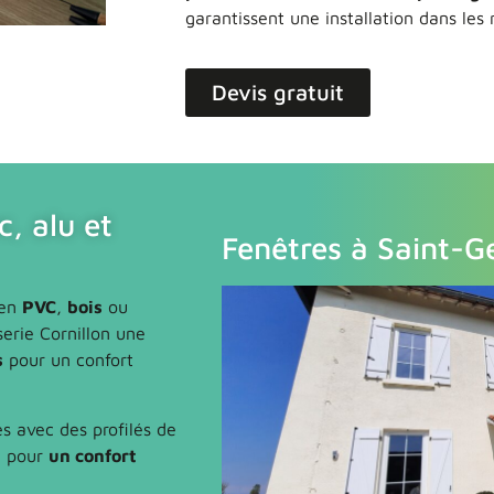
garantissent une installation dans les r
Devis gratuit
c, alu et
Fenêtres à Saint-G
en
PVC
,
bois
ou
erie Cornillon une
s
pour un confort
s avec des profilés de
e pour
un confort