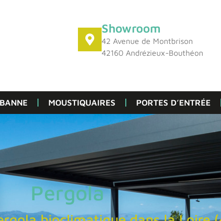
Showroom
42 Avenue de Montbrison
42160 Andrézieux-Bouthéon
 BANNE
MOUSTIQUAIRES
PORTES D’ENTRÉE
Pergola
ergola bioclimatique dans la Loire 