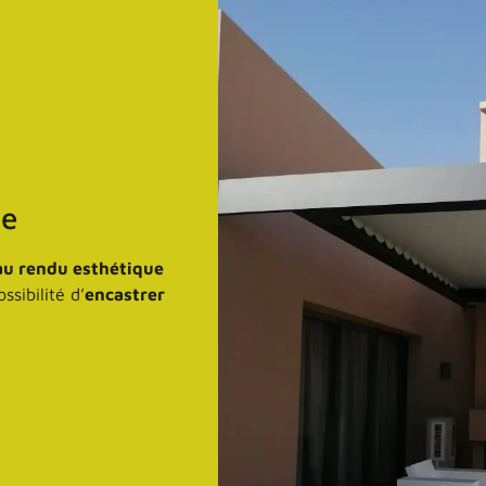
te
 au rendu esthétique
sibilité d’
encastrer