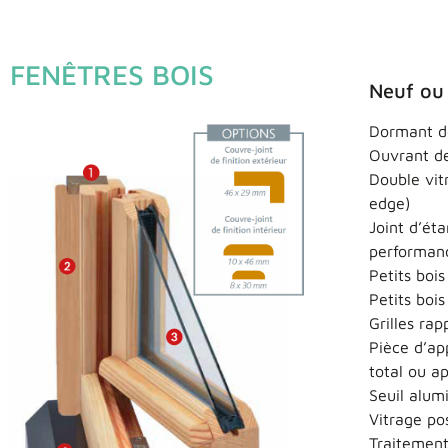
FENÊTRES BOIS
Neuf ou
Dormant 
Ouvrant d
Double vit
edge)
Joint d’ét
performan
Petits boi
Petits boi
Grilles ra
Pièce d’ap
total ou a
Seuil alum
Vitrage po
Traitement