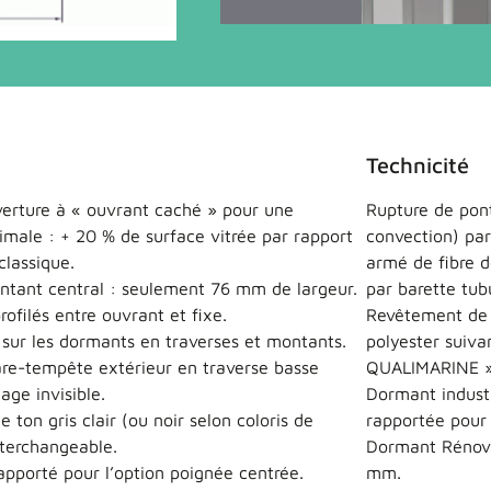
Technicité
erture à « ouvrant caché » pour une
Rupture de pon
imale : + 20 % de surface vitrée par rapport
convection) par
classique.
armé de fibre 
ntant central : seulement 76 mm de largeur.
par barette tub
rofilés entre ouvrant et fixe.
Revêtement de 
sur les dormants en traverses et montants.
polyester suiv
re-tempête extérieur en traverse basse
QUALIMARINE » 
age invisible.
Dormant indust
e ton gris clair (ou noir selon coloris de
rapportée pour
nterchangeable.
Dormant Rénovat
apporté pour l’option poignée centrée.
mm.