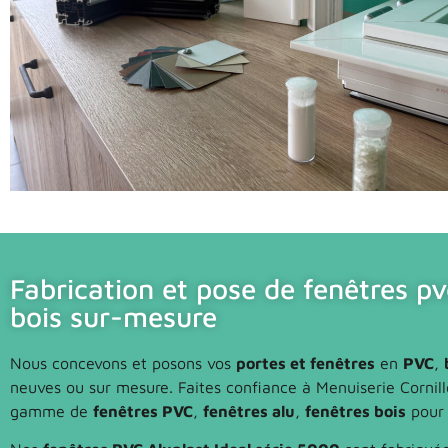
Fabrication et pose de fenêtres pv
bois sur-mesure
Nous concevons et posons vos
portes et fenêtres
en
PVC
,
neuves ou sur mesure. Faites confiance à Menuiserie Cornil
gamme de
fenêtres PVC
,
fenêtres alu
,
fenêtres bois
pour 