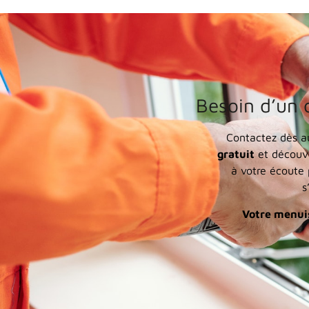
Besoin d’un 
Contactez dès a
gratuit
et découvr
à votre écoute
s
Votre menuis