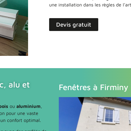
une installation dans les règles de l’ar
Devis gratuit
c, alu et
Fenêtres à Firminy
bois
ou
aluminium
,
lon pour une vaste
un confort optimal.