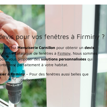
devis pour vos fenêtres à Firminy ?
ujourd’hui
Menuiserie Cornillon
pour obtenir un
devis
ir notre catalogue de fenêtres à
Firminy
. Nous sommes
 pour vous proposer des
solutions personnalisées
qui
’intègrent parfaitement à votre habitat.
ier à Firminy
– Pour des fenêtres aussi belles que
performantes.