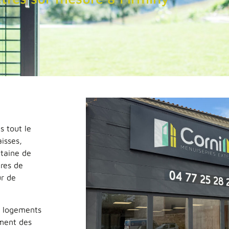
s tout le
isses,
taine de
ères de
ur de
s logements
ement des