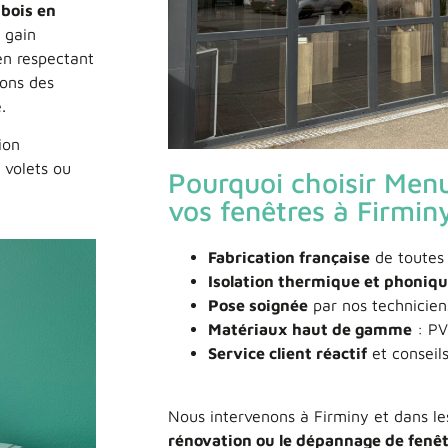
bois en
 gain
en respectant
sons des
.
ion
 volets ou
Pourquoi choisir Menu
vos fenêtres à Firmin
Fabrication française
de toutes
Isolation thermique et phoniq
Pose soignée
par nos techniciens
Matériaux haut de gamme
: PV
Service client réactif
et conseil
Nous intervenons à Firminy et dans le
rénovation ou le dépannage de fenê