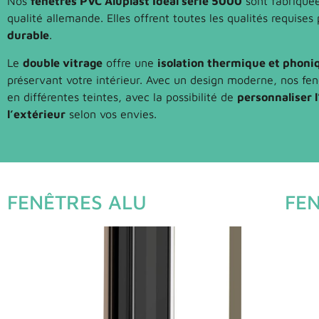
Nos
fenêtres PVC Aluplast Ideal série 5000
sont fabriquée
qualité allemande. Elles offrent toutes les qualités requises
durable
.
Le
double vitrage
offre une
isolation thermique et phoni
préservant votre intérieur. Avec un design moderne, nos fen
en différentes teintes, avec la possibilité de
personnaliser l
l’extérieur
selon vos envies.
FENÊTRES ALU
FE