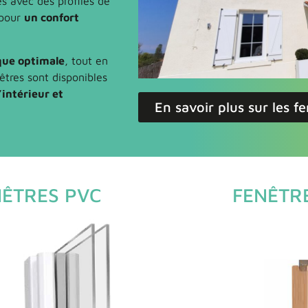
s avec des profilés de
 pour
un confort
que optimale
, tout en
êtres sont disponibles
’intérieur et
En savoir plus sur les f
NÊTRES PVC
FENÊTRE