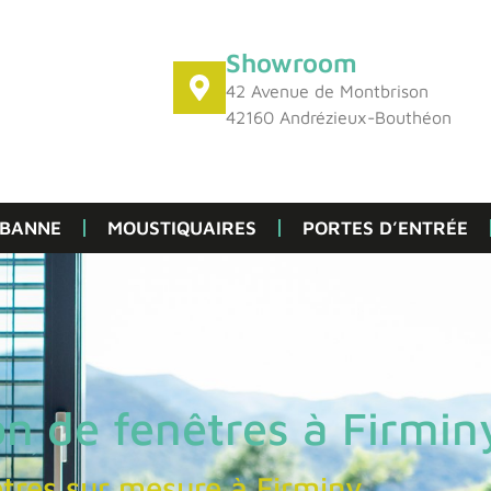
Showroom
42 Avenue de Montbrison
42160 Andrézieux-Bouthéon
 BANNE
MOUSTIQUAIRES
PORTES D’ENTRÉE
ion de fenêtres à Firmin
tres sur mesure à Firminy