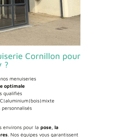
iserie Cornillon pour
y ?
 nos menuiseries
ue optimale
 qualifiés
C|aluminium|bois|mixte
s personnalisés
s environs pour la
pose, la
tres
. Nos équipes vous garantissent