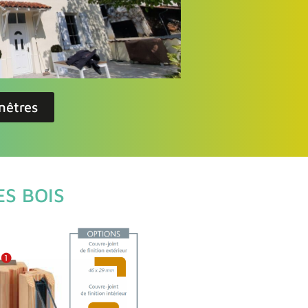
enêtres
S BOIS