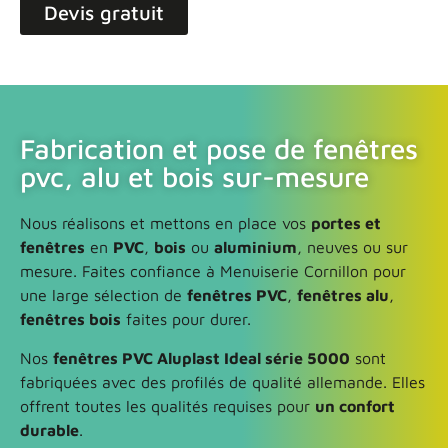
Devis gratuit
Fabrication et pose de fenêtres
pvc, alu et bois sur-mesure
Nous réalisons et mettons en place vos
portes et
fenêtres
en
PVC
,
bois
ou
aluminium
, neuves ou sur
mesure. Faites confiance à Menuiserie Cornillon pour
une large sélection de
fenêtres PVC
,
fenêtres alu
,
fenêtres bois
faites pour durer.
Nos
fenêtres PVC Aluplast Ideal série 5000
sont
fabriquées avec des profilés de qualité allemande. Elles
offrent toutes les qualités requises pour
un confort
durable
.