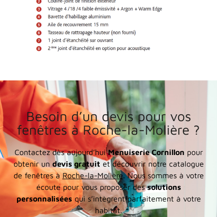
Besoin d’un devis pour vos
fenêtres à Roche-la-Molière ?
Contactez dès aujourd’hui
Menuiserie Cornillon
pour
obtenir un
devis gratuit
et découvrir notre catalogue
de fenêtres à
Roche-la-Molière
. Nous sommes à votre
écoute pour vous proposer des
solutions
personnalisées
qui s’intègrent parfaitement à votre
habitat.