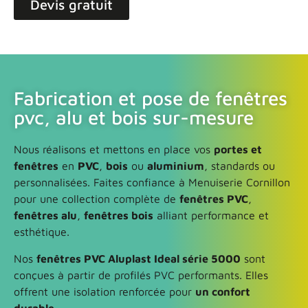
Devis gratuit
Fabrication et pose de fenêtres
pvc, alu et bois sur-mesure
Nous réalisons et mettons en place vos
portes et
fenêtres
en
PVC
,
bois
ou
aluminium
, standards ou
personnalisées. Faites confiance à Menuiserie Cornillon
pour une collection complète de
fenêtres PVC
,
fenêtres alu
,
fenêtres bois
alliant performance et
esthétique.
Nos
fenêtres PVC Aluplast Ideal série 5000
sont
conçues à partir de profilés PVC performants. Elles
offrent une isolation renforcée pour
un confort
durable
.