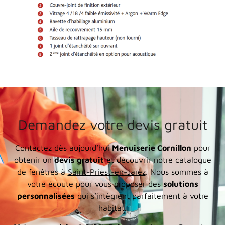
Demandez votre devis gratuit
Contactez dès aujourd’hui
Menuiserie Cornillon
pour
obtenir un
devis gratuit
et découvrir notre catalogue
de fenêtres à
Saint-Priest-en-Jarez
. Nous sommes à
votre écoute pour vous proposer des
solutions
personnalisées
qui s’intègrent parfaitement à votre
habitat.