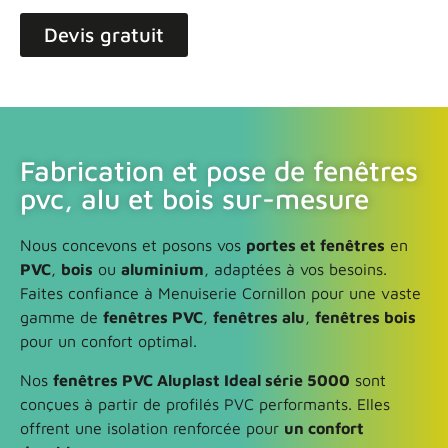
Devis gratuit
Fabrication et pose de fenêtres
pvc, alu et bois sur-mesure
Nous concevons et posons vos
portes et fenêtres
en
PVC
,
bois
ou
aluminium
, adaptées à vos besoins.
Faites confiance à Menuiserie Cornillon pour une vaste
gamme de
fenêtres PVC
,
fenêtres alu
,
fenêtres bois
pour un confort optimal.
Nos
fenêtres PVC Aluplast Ideal série 5000
sont
conçues à partir de profilés PVC performants. Elles
offrent une isolation renforcée pour
un confort