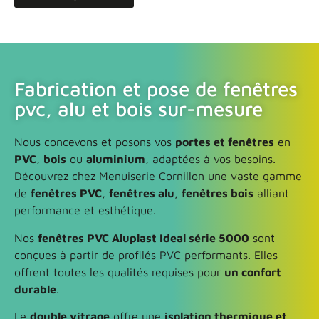
Fabrication et pose de fenêtres
pvc, alu et bois sur-mesure
Nous concevons et posons vos
portes et fenêtres
en
PVC
,
bois
ou
aluminium
, adaptées à vos besoins.
Découvrez chez Menuiserie Cornillon une vaste gamme
de
fenêtres PVC
,
fenêtres alu
,
fenêtres bois
alliant
performance et esthétique.
Nos
fenêtres PVC Aluplast Ideal série 5000
sont
conçues à partir de profilés PVC performants. Elles
offrent toutes les qualités requises pour
un confort
durable
.
Le
double vitrage
offre une
isolation thermique et