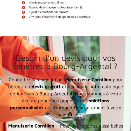
Besoin d’un devis pour vos
fenêtres à Bourg-Argental ?
Contactez dès aujourd’hui
Menuiserie Cornillon
pour
obtenir un
devis gratuit
et découvrir notre catalogue
de fenêtres à
Bourg-Argental
. Nous sommes à votre
écoute pour vous proposer des
solutions
personnalisées
qui s’intègrent parfaitement à votre
habitat.
Menuiserie Cornillon
– Pour des fenêtres aussi belles