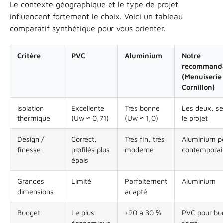
Le contexte géographique et le type de projet
influencent fortement le choix. Voici un tableau
comparatif synthétique pour vous orienter.
Critère
PVC
Aluminium
Notre
recommanda
(Menuiserie
Cornillon)
Isolation
Excellente
Très bonne
Les deux, se
thermique
(Uw ≈ 0,71)
(Uw ≈ 1,0)
le projet
Design /
Correct,
Très fin, très
Aluminium po
finesse
profilés plus
moderne
contemporai
épais
Grandes
Limité
Parfaitement
Aluminium
dimensions
adapté
Budget
Le plus
+20 à 30 %
PVC pour bu
économique
serré